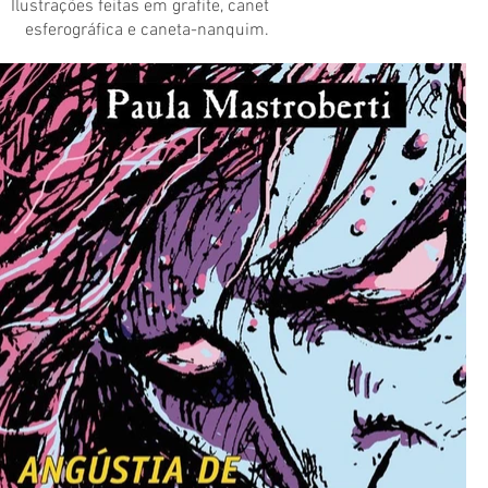
Ilustrações feitas em grafite, canet
esferográfica e caneta-nanquim.