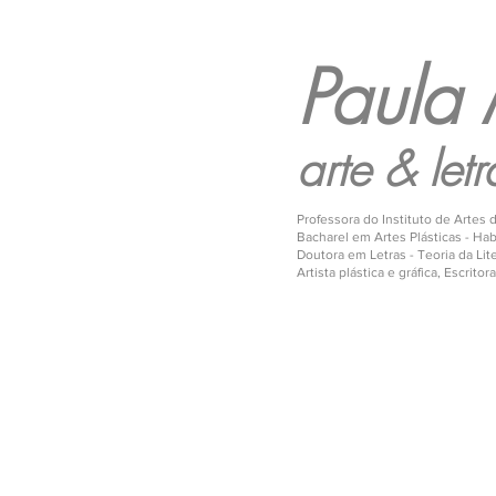
Paula 
arte & letr
Professora do Instituto de Artes
Bacharel em Artes Plásticas - Ha
Doutora em Letras - Teoria da Liter
Artista plástica e gráfica, Escritora