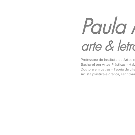
Paula 
arte & letr
Professora do Instituto de Artes
Bacharel em Artes Plásticas - Ha
Doutora em Letras - Teoria da Liter
Artista plástica e gráfica, Escritora