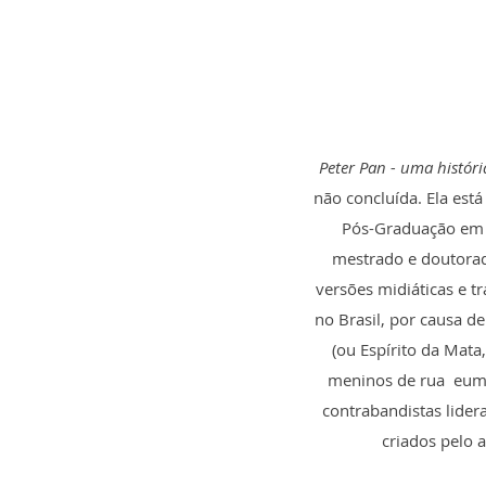
Peter Pan - uma histór
não concluída. Ela est
Pós-Graduação em L
mestrado e doutorad
versões midiáticas e t
no Brasil, por causa d
(ou Espírito da Mata
meninos de rua eum 
contrabandistas lider
criados pelo 