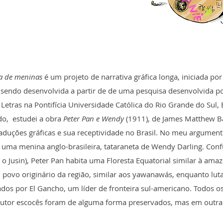
ia de meninas
é um projeto de narrativa gráfica longa, iniciada p
á sendo desenvolvida a partir de de uma pesquisa desenvolvida
etras na Pontifícia Universidade Católica do Rio Grande do Sul, 
o, estudei a obra
Peter Pan e Wendy
(1911), de James Matthew Ba
raduções gráficas e sua receptividade no Brasil.
No meu argumento
e uma menina anglo-brasileira, tataraneta de Wendy Darling. Co
, o Jusin), Peter Pan habita uma Floresta Equatorial similar à ama
povo originário da região, similar aos yawanawás, enquanto lut
ados por El Gancho, um líder de fronteira sul-americano. Todos o
autor escocês foram de alguma forma preservados, mas em outra